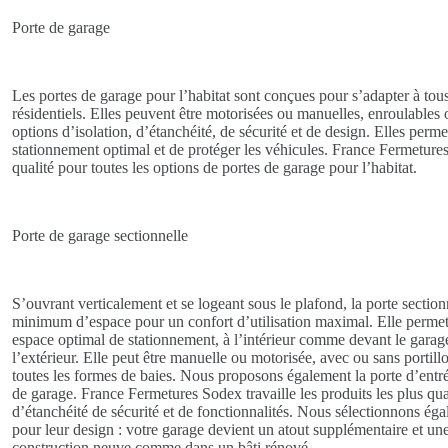
Porte de garage
Les portes de garage pour l’habitat sont conçues pour s’adapter à tous
résidentiels. Elles peuvent être motorisées ou manuelles, enroulables 
options d’isolation, d’étanchéité, de sécurité et de design. Elles perm
stationnement optimal et de protéger les véhicules. France Fermeture
qualité pour toutes les options de portes de garage pour l’habitat.
Porte de garage sectionnelle
S’ouvrant verticalement et se logeant sous le plafond, la porte secti
minimum d’espace pour un confort d’utilisation maximal. Elle perme
espace optimal de stationnement, à l’intérieur comme devant le garage
l’extérieur. Elle peut être manuelle ou motorisée, avec ou sans portill
toutes les formes de baies. Nous proposons également la porte d’entrée 
de garage. France Fermetures Sodex travaille les produits les plus qual
d’étanchéité de sécurité et de fonctionnalités. Nous sélectionnons ég
pour leur design : votre garage devient un atout supplémentaire et une
construction neuve comme dans un bâti rénové.