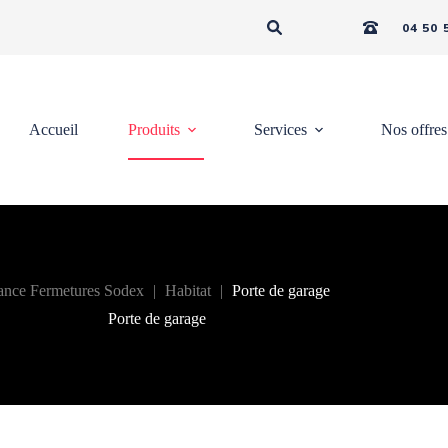
04 50 
Accueil
Produits
Services
Nos offres
ance Fermetures Sodex
|
Habitat
|
Porte de garage
Porte de garage