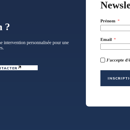
Newsle
Prénom
n ?
Email
e intervention personnalisée pour une
es.
J'accepte d'
NTACTER
INSCRIPT