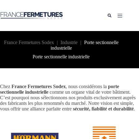
Passer
au
contenu
France Fermetures Sodex
|
Industrie
|
Porte sectionnelle
industrielle
Porte sectionnelle industrielle
Chez
France Fermetures Sodex
, nous considérons la
porte
sectionnelle industrielle
comme un organe vital de votre bâtiment.
C’est pourquoi nous sélectionnons nos produits exclusivement auprès
des fabricants les plus renommés du marché. Notre vision est simple,
vous offrir une alliance parfaite entre
sécurité, fiabilité et durabilité
.