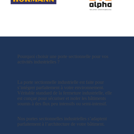
Pourquoi choisir une porte sectionnelle pour vos
activités industrielles ?
La porte sectionnelle industrielle est faite pour
s’intégrer parfaitement à votre environnement.
Véritable standard de la fermeture industrielle, elle
est conçue pour sécuriser et isoler les bâtiments
soumis à des flux peu intensifs ou semi-intensif.
Nos portes sectionnelles industrielles s’adaptent
parfaitement à l’architecture de votre bâtiment.