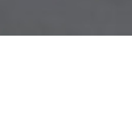
Installation de porte industrielle et système de fermeture
France Fermetures Sodex fournit, installe et entretient portes
industrielles et systèmes de fermeture pour les professionnels et
les particuliers.
Plus de 3000
clients