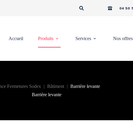
04 50 
Accueil
Produits
Services
Nos offres
nce Fermetures Sodex
|
Bâtiment
|
Barrière levante
Barrière levante