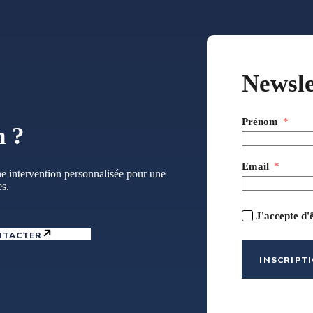
Newsle
Prénom
n ?
Email
e intervention personnalisée pour une
es.
J'accepte d'
NTACTER
INSCRIPT