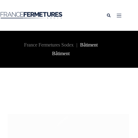
Passer
au
contenu
France Fermetures Sodex
|
Bâtiment
Bâtiment