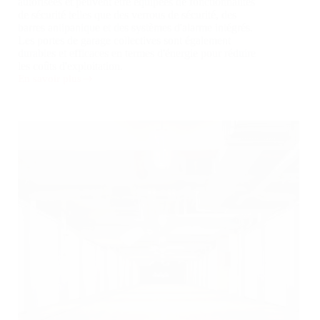
autorisées et peuvent être équipées de fonctionnalités
de sécurité telles que des verrous de sécurité, des
barres antipanique et des systèmes d'alarme intégrés.
Les portes de garage collectives sont également
durables et efficaces en termes d'énergie pour réduire
les coûts d'exploitation.
En savoir plus
Porte
de
garage
collectif