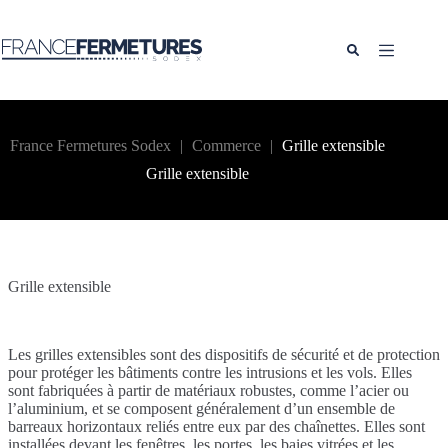
Passer
au
contenu
France Fermetures Sodex
|
Commerce
|
Grille extensible
Grille extensible
Grille extensible
Les grilles extensibles sont des dispositifs de sécurité et de protection
pour protéger les bâtiments contre les intrusions et les vols. Elles
sont fabriquées à partir de matériaux robustes, comme l’acier ou
l’aluminium, et se composent généralement d’un ensemble de
barreaux horizontaux reliés entre eux par des chaînettes. Elles sont
installées devant les fenêtres, les portes, les baies vitrées et les