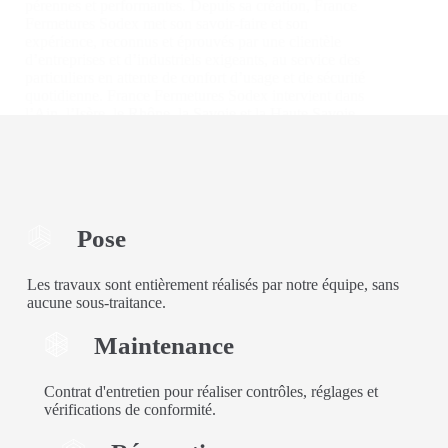
pérennes et performantes. Depuis sa création, France
Fermetures Sodex met son savoir-faire et son
expérience, reconnus et éprouvés par une clientèle
d’entreprises et d’industriels exigeants, au service des
particuliers en attente de confort d’usage et de sécurité
quotidienne. France Fermetures Sodex intervient dans
l’Ain, l’Isère, le Rhône, la Savoie et la Haute Savoie.
En savoir plus
Portail
automatique
Pose
Les travaux sont entièrement réalisés par notre équipe, sans
aucune sous-traitance.
Maintenance
Contrat d'entretien pour réaliser contrôles, réglages et
vérifications de conformité.