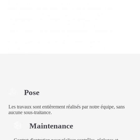
Les grilles extensibles sont des dispositifs de sécurité
pour protéger les bâtiments contre les intrusions et les
vols. Fabriquées à partir de matériaux robustes, elles
se composent généralement d'un ensemble de
barreaux horizontaux reliés entre eux. Elles peuvent
être équipées d'un système de commande automatique,
personnalisées pour s'adapter à l'architecture existante
et contribuer à réduire les coûts énergétiques en
protégeant les bâtiments contre les courants d'air et les
pertes de chaleur.
En savoir plus
Grille
extensible
Pose
Les travaux sont entièrement réalisés par notre équipe, sans
aucune sous-traitance.
Maintenance