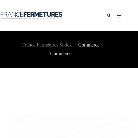
Passer
au
contenu
France Fermetures Sodex
|
Commerce
Commerce